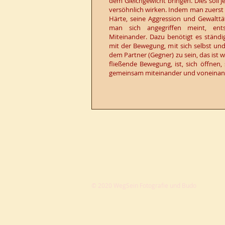
dem Gleichgewicht bringen. Dies soll j
versöhnlich wirken. Indem man zuerst si
Härte, seine Aggression und Gewalttä
man sich angegriffen meint, ents
Miteinander. Dazu benötigt es ständi
mit der Bewegung, mit sich selbst un
dem Partner (Gegner) zu sein, das ist wa
fließende Bewegung, ist, sich öffnen,
gemeinsam miteinander und voneinand
© 2020 WegSein Fotografie und Budo