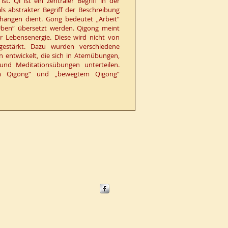
t. Qi ist ein zentraler Begriff in der
als abstrakter Begriff der Beschreibung
ängen dient. Gong bedeutet „Arbeit“
ben“ übersetzt werden. Qigong meint
 Lebensenergie. Diese wird nicht von
estärkt. Dazu wurden verschiedene
entwickelt, die sich in Atemübungen,
und Meditationsübungen unterteilen.
lem Qigong“ und „bewegtem Qigong“