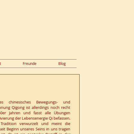
t
Freunde
Blog
es chinesisches Bewegungs- und
hnung Qigong ist allerdings noch recht
50er Jahren und fasst alle Übungen
ivierung der Lebensenergie Qi befassen.
 Tradition verwurzelt und meint die
seit Beginn unseres Seins in uns tragen