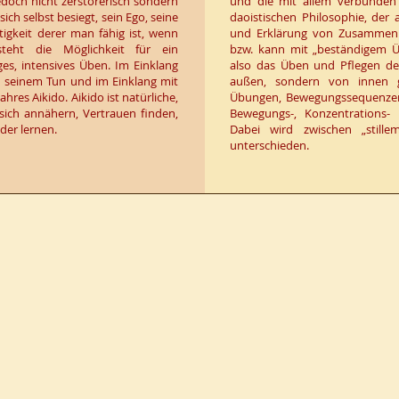
edoch nicht zerstörerisch sondern
und die mit allem verbunden is
ch selbst besiegt, sein Ego, seine
daoistischen Philosophie, der 
tigkeit derer man fähig ist, wenn
und Erklärung von Zusammenh
teht die Möglichkeit für ein
bzw. kann mit „beständigem Ü
ges, intensives Üben. Im Einklang
also das Üben und Pflegen der
d seinem Tun und im Einklang mit
außen, sondern von innen g
hres Aikido. Aikido ist natürliche,
Übungen, Bewegungssequenzen 
 sich annähern, Vertrauen finden,
Bewegungs-, Konzentrations- 
er lernen.
Dabei wird zwischen „stil
unterschieden.